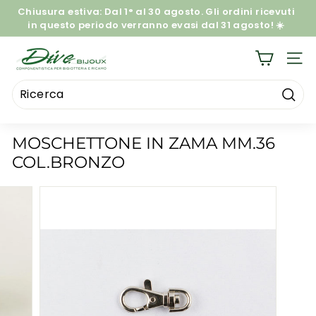
Salta
Chiusura estiva:
Dal 1° al 30 agosto. Gli ordini ricevuti
al
in questo periodo verranno evasi dal 31 agosto! ☀️
Metti
contenuto
in
D
pausa
NAVI
I.
la
presentazione
V
E
Ricer
Ricerca
Chiudi
B
MOSCHETTONE IN ZAMA MM.36
I
COL.BRONZO
J
O
U
X
S
R
L