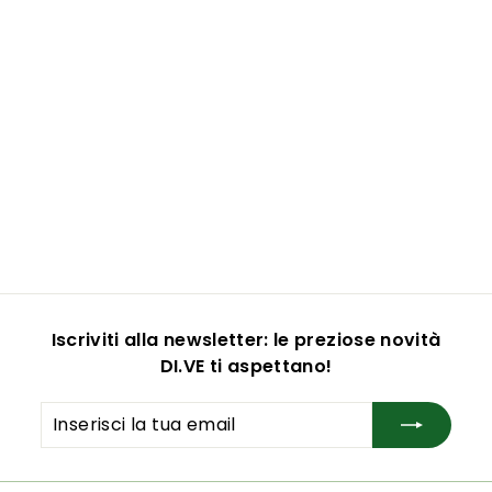
MOSCHETTONE IN
ZAMA MM.36
COL.BRONZO
€
€13,42
1
3
,
4
Iscriviti alla newsletter: le preziose novità
2
DI.VE ti aspettano!
Inserisci
Iscriviti
la
tua
email