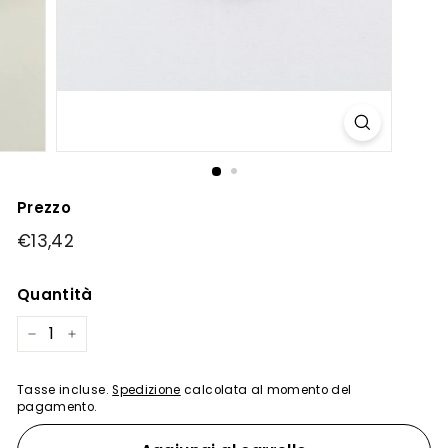
Prezzo
Prezzo
€13,42
€13,42
regolare
Quantità
−
+
Tasse incluse.
Spedizione
calcolata al momento del
pagamento.